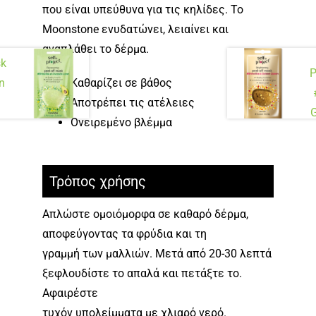
που είναι υπεύθυνα για τις κηλίδες. Το
Moonstone ενυδατώνει, λειαίνει και
αναπλάθει το δέρμα.
sk
P
an
Καθαρίζει σε βάθος
Αποτρέπει τις ατέλειες
G
Ονειρεμένο βλέμμα
Τρόπος χρήσης
Απλώστε ομοιόμορφα σε καθαρό δέρμα,
αποφεύγοντας τα φρύδια και τη
γραμμή των μαλλιών. Μετά από 20-30 λεπτά
ξεφλουδίστε το απαλά και πετάξτε το.
Αφαιρέστε
τυχόν υπολείμματα με χλιαρό νερό.