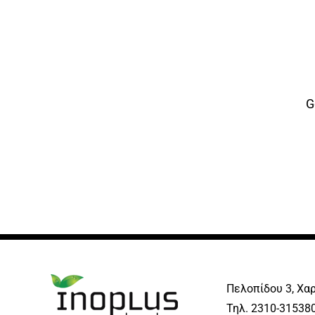
G
Πελοπίδου 3, Χα
Τηλ. 2310-315380