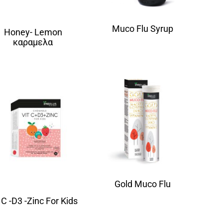
Muco Flu Syrup
Honey- Lemon
καραμελα
Gold Muco Flu
 C -D3 -Zinc For Kids