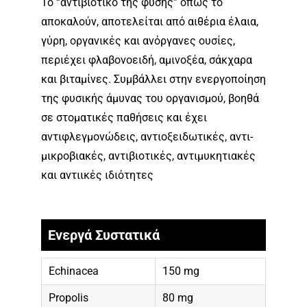
Το “αντιβιοτικό της φύσης” όπως το
αποκαλούν, αποτελείται από αιθέρια έλαια,
γύρη, οργανικές και ανόργανες ουσίες,
περιέχει φλαβονοειδή, αμινοξέα, σάκχαρα
και βιταμίνες. Συμβάλλει στην ενεργοποίηση
της φυσικής άμυνας του οργανισμού, βοηθά
σε στοματικές παθήσεις και έχει
αντιφλεγμονώδεις, αντιοξειδωτικές, αντι-
μικροβιακές, αντιβιοτικές, αντιμυκητιακές
και αντιικές ιδιότητες
Ενεργά Συστατικά
Echinacea
150 mg
Propolis
80 mg