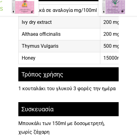
C
BS
Συστατικά σε αναλογία mg/100ml
Ivy dry extract
200 mg
Althaea officinalis
200 mg
Thymus Vulgaris
500 mg
Honey
15000mg
Τρόπος χρήσης
1 κουταλάκι του γλυκού 3 φορές την ημέρα
Συσκευασία
Μπουκάλι των 150ml με δοσομετρητή,
χωρίς ζάχαρη