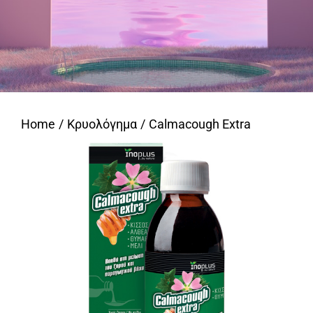
Home
Κρυολόγημα
Calmacough Extra