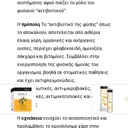
συστήματος αφού παίζει το ρόλο του
φυσικού “αντιβιοτικού”.
Η
πρόπολη
Το “αντιβιοτικό της φύσης” όπως
το αποκαλούν, αποτελείται από αιθέρια
έλαια, γύρη, οργανικές και ανόργανες
ουσίες, περιέχει φλαβονοειδή, αμινοξέα,
σάκχαρα και βιταμίνες. Συμβάλλει στην
ενεργοποίηση της φυσικής άμυνας του
οργανισμού, βοηθά σε στοματικές παθήσεις
και έχει αντιφλεγμονώδεις,
αντιοξειδωτικές, αντι-μικροβιακές,
αντιβιοτικές, αντιμυκητισιακές και αντιικές
C
ιδιότητες
Η
εχινάκεια
ενισχύει το ανοσοποιητικό και
προλαμβάνει το κρυολόγημα χάρη στην