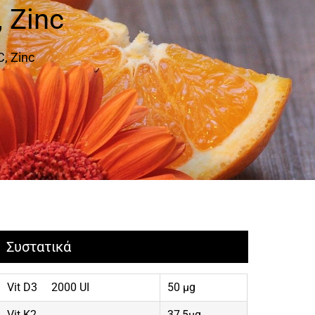
, Zinc
C, Zinc
Συστατικά
Vit D3 2000 UI
50 μg
Vit K2
37,5μg