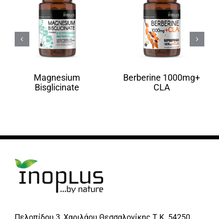
Magnesium
Berberine 1000mg+
Bisglicinate
CLA
Πελοπίδου 3, Χαριλάου Θεσσαλονίκης Τ.Κ. 54250