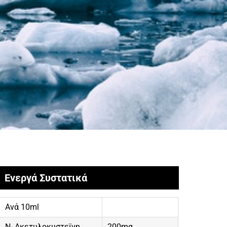
Ενεργά Συστατικά
Ανά 10ml
Ν- Ακετυλοκυστεϊνη
200mg