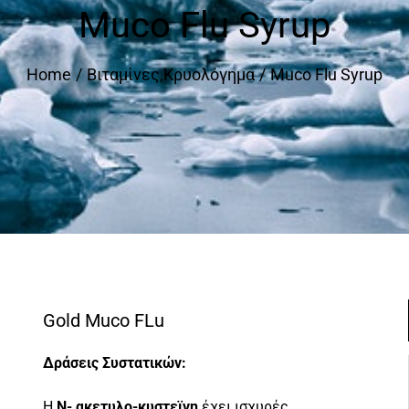
Muco Flu Syrup
Home
Βιταμίνες
,
Κρυολόγημα
Muco Flu Syrup
Gold Muco FLu
Δράσεις Συστατικών:
Η
Ν- ακετυλο-κυστεϊνη
έχει ισχυρές