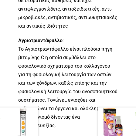
σε στοματικές παθήσεις και έχει
αντιφλεγμονώδεις, αντιοξειδωτικές, αντι-
μικροβιακές, αντιβιοτικές, αντιμυκητισιακές
και αντιικές ιδιότητες
Αγριοτριαντάφυλλο
:
Το Αγριοτριαντάφυλλο είναι πλούσια πηγή
βιταμίνης C η οποία συμβάλλει στο
φυσιολογικό σχηματισμό του κολλαγόνου
για τη φυσιολογική λειτουργία των οστών
και των χόνδρων, καθώς επίσης και την
φυσιολογική λειτουργία του ανοσοποιητικού
συστήματος. Τονώνει, ενισχύει και
ενδυναμώνει τα όργανα και ολόκληρο
τον οργανισμό δίνοντας ένα
+
αίσθημα ευεξίας.