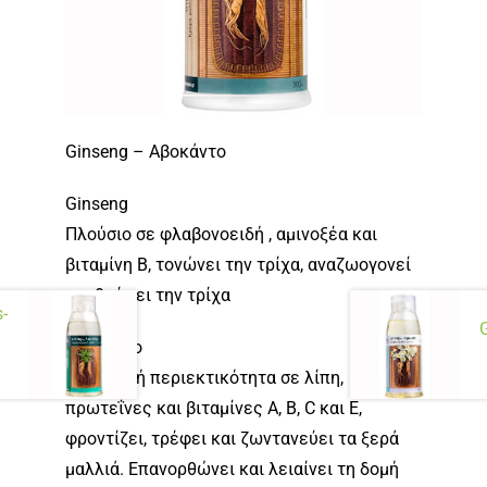
Ginseng – Αβοκάντο
Ginseng
Πλούσιο σε φλαβονοειδή , αμινοξέα και
βιταμίνη Β, τονώνει την τρίχα, αναζωογονεί
και θρέφει την τρίχα
-
Αβοκάντο
Με υψηλή περιεκτικότητα σε λίπη,
πρωτεΐνες και βιταμίνες Α, B, C και Ε,
φροντίζει, τρέφει και ζωντανεύει τα ξερά
μαλλιά. Επανορθώνει και λειαίνει τη δομή