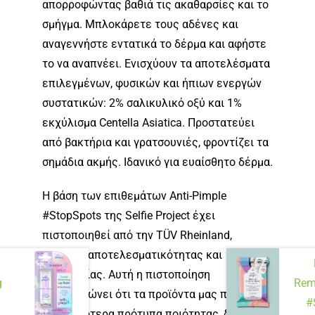
απορροφώντας βαθιά τις ακαθαρσίες και το
σμήγμα. Μπλοκάρετε τους αδένες και
αναγεννήστε εντατικά το δέρμα και αφήστε
το να αναπνέει. Ενισχύουν τα αποτελέσματα
επιλεγμένων, φυσικών και ήπιων ενεργών
συστατικών: 2% σαλικυλικό οξύ και 1%
εκχύλισμα Centella Asiatica. Προστατεύει
από βακτήρια και γρατσουνιές, φροντίζει τα
σημάδια ακμής. Ιδανικό για ευαίσθητο δέρμα.
Η βάση των επιθεμάτων Anti-Pimple
#StopSpots της Selfie Project έχει
πιστοποιηθεί από την TÜV Rheinland,
εγγύηση αποτελεσματικότητας και
αξιοπιστίας. Αυτή η πιστοποίηση
g
Rem
επιβεβαιώνει ότι τα προϊόντα μας πληρούν
#
τα υψηλότερα πρότυπα ποιότητας, δίνοντάς