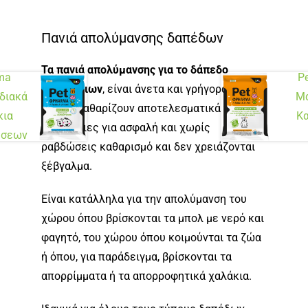
Πανιά απολύμανσης δαπέδων
Τα πανιά απολύμανσης για το δάπεδο
ma
P
κατοικίδιων
, είναι άνετα και γρήγορα στη
διακά
Μα
χρήση, καθαρίζουν αποτελεσματικά τις
κια
Κα
επιφάνειες για ασφαλή και χωρίς
ήσεων
ραβδώσεις καθαρισμό και δεν χρειάζονται
ξέβγαλμα.
Είναι κατάλληλα για την απολύμανση του
χώρου όπου βρίσκονται τα μπολ με νερό και
φαγητό, του χώρου όπου κοιμούνται τα ζώα
ή όπου, για παράδειγμα, βρίσκονται τα
απορρίμματα ή τα απορροφητικά χαλάκια.