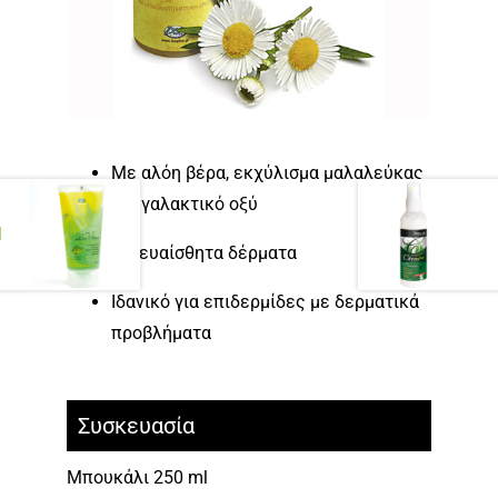
Mε αλόη βέρα, εκχύλισμα μαλαλεύκας
και γαλακτικό οξύ
l
Για ευαίσθητα δέρματα
Ιδανικό για επιδερμίδες με δερματικά
προβλήματα
Συσκευασία
Μπουκάλι 250 ml