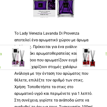
Το Lady Venezia Lavanda Di Provenza
αποτελεί ένα αρωματικό χώρου με άρωμα
λεβάντας. Πρόκειται για ένα γυάλινο
μπουκαλάκι αρωματοθεραπείας και στικς
α
από bamboo που αρωματίζουν ευχάριστα το
χώρο και χαρίζουν στιγμές χαλάρωσης.
e
Ανάλογα με την ένταση του αρώματος που
θέλετε, επιλέξτε τον αριθμό των στικς.
Χρήση: Τοποθετήστε τα στικς στο
αρωματικό υγρό και περιμένετε για 1 λεπτό.
Στη συνέχεια, γυρίστε τα ανάποδα ώστε να
αναδυθεί το άρωμα τους. Συσκευασία: 100ml