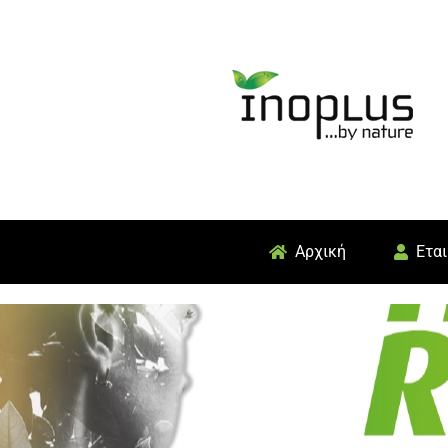
Skip
to
content
Αρχική
Εται