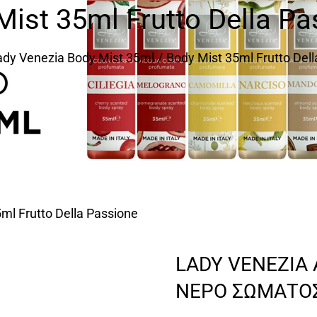
Mist 35ml Frutto Della Pa
ady Venezia Body Mist 35ml
Body Mist 35ml Frutto Del
ml Frutto Della Passione
LADY VENEZIA
ΝΕΡΟ ΣΩΜΑΤΟΣ