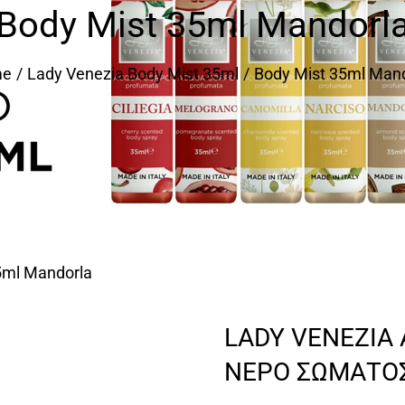
Body Mist 35ml Mandorl
me
Lady Venezia Body Mist 35ml
Body Mist 35ml Man
5ml Mandorla
LADY VENEZIA
ΝΕΡΟ ΣΩΜΑΤΟΣ