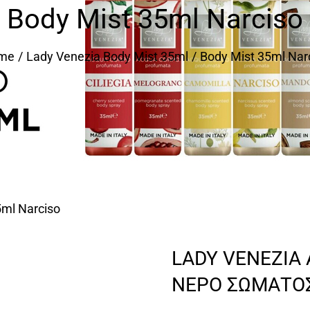
Body Mist 35ml Narciso
me
Lady Venezia Body Mist 35ml
Body Mist 35ml Nar
5ml Narciso
LADY VENEZIA
ΝΕΡΟ ΣΩΜΑΤΟΣ