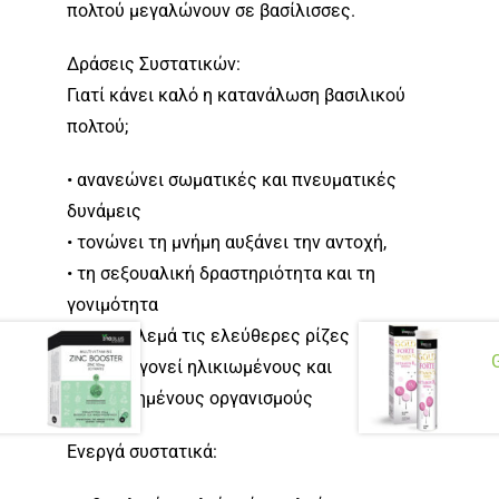
πολτού μεγαλώνουν σε βασίλισσες.
Δράσεις Συστατικών:
Γιατί κάνει καλό η κατανάλωση βασιλικού
πολτού;
• ανανεώνει σωματικές και πνευματικές
δυνάμεις
• τονώνει τη μνήμη αυξάνει την αντοχή,
• τη σεξουαλική δραστηριότητα και τη
γονιμότητα
• καταπολεμά τις ελεύθερες ρίζες
G
• αναζωογονεί ηλικιωμένους και
καταπονημένους οργανισμούς
Eνεργά συστατικά: