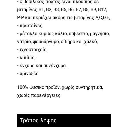
• ο βασιλικός πολτός είναι πλούσιος σε
βιταμίνες B1, B2, B3, B5, B6, B7, B8, B9, B12,
P-P και περιέχει ακόμη τις βιταμίνες A,C,D,E,
• πρωτεΐνες
• μέταλλα κυρίως κάλιο, ασβέστιο, μαγνήσιο,
νάτριο, ψευδάργυρο, σίδηρο και χαλκό,
• ιχνοστοιχεία,
• λιπίδια,
• ένζυμα και συνένζυμα,
• αμινοξέα
100% Φυσικό προϊόν, χωρίς συντηρητικά,
χωρίς παρενέργειες
Τρόπος λήψης