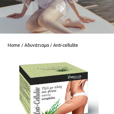
Home
Αδυνάτισμα
Anti-cellulite