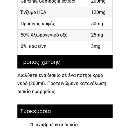
Garcinia Gambogia ectract
200mg
Ένζυμο HCA
120mg
Πράσινος καφές
50mg
50% Χλωρογενικό οξύ
25mg
6% καφεϊνη
3mg
Τρόπος χρήσης
∆ιαλύετε ένα δισκίο
σε ένα ποτήρι κρύο
νερό (200ml). Προτεινώµενη κατανάλωση: 1
δισκίο ηµερησίως
Συσκευασία
20 αναβράζοντα δισκία