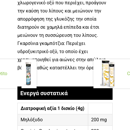
χλωρογενικό οξύ που περιέχει, προάγουν
την καύση του λίπους και μειώνουν την
απορρόφηση της γλυκόζης την οποία
διατηρούν σε χαμηλά επίπεδα και έτσι
μειώνουν τη συσσώρευση του λίπους.
Γκαρσίνια γκαμπότζια: Περιέχει
υδροξυκιτρικό οξύ, το οποίο έχει
χρησιμοποιηθεί για αιώνες στην απώλεια
βάρους καθώς καταστέλλει την όρεξη
tito
C
Ενεργά συστατικά
∆ιατροφική αξία 1 δισκίο (4g)
Μηλόξυδο
200 mg