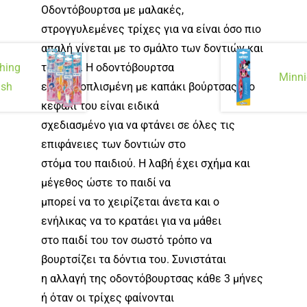
Οδοντόβουρτσα με μαλακές,
στρογγυλεμένες τρίχες για να είναι όσο πιο
απαλή γίνεται με το σμάλτο των δοντιών και
τα ούλα. Η οδοντόβουρτσα
hing
Minni
είναι εξοπλισμένη με καπάκι βούρτσας. Το
ush
κεφάλι του είναι ειδικά
σχεδιασμένο για να φτάνει σε όλες τις
επιφάνειες των δοντιών στο
στόμα του παιδιού. Η λαβή έχει σχήμα και
μέγεθος ώστε το παιδί να
μπορεί να το χειρίζεται άνετα και ο
ενήλικας να το κρατάει για να μάθει
στο παιδί του τον σωστό τρόπο να
βουρτσίζει τα δόντια του. Συνιστάται
η αλλαγή της οδοντόβουρτσας κάθε 3 μήνες
ή όταν οι τρίχες φαίνονται