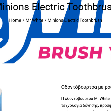
inions Electric Toothbru
Home
Mr White
Minions Electric Toothbrush
Οδοντόβουρτσα με ρα
Η οδοντόβουρτσα Mr.White 
τεχνολογία δόνησης, προσφ