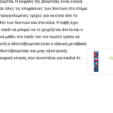
ουρτσα. Η κεφαλή της βούρτσας είναι ειδικά
 σε όλες τις επιφάνειες των δοντιών στο στόμα
στρογγυλεμένες τρίχες για να είναι όσο το
λτο των δοντιών και στα ούλα. Η λαβή έχει
παιδί να μπορεί να το χειρίζεται άνετα και ο
 να μάθει στο παιδί του τον σωστό τρόπο να
Αυτή η οδοντόβουρτσα είναι η ιδανική μετάβαση
οδοντόβουρτσας και μιας ηλεκτρικής
οφική κίνηση, που συνιστάται για παιδιά 4+
Sp