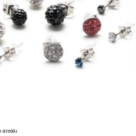
ο ατσάλι