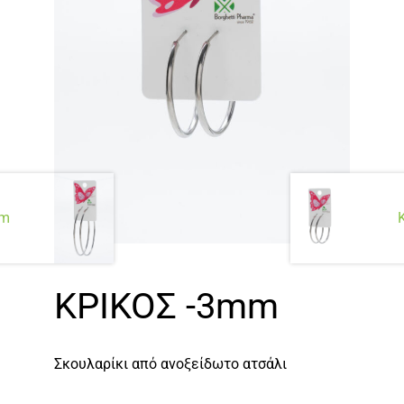
mm
ΚΡΙΚΟΣ -3mm
Σκουλαρίκι από ανοξείδωτο ατσάλι