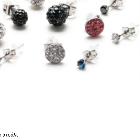
O
ο ατσάλι