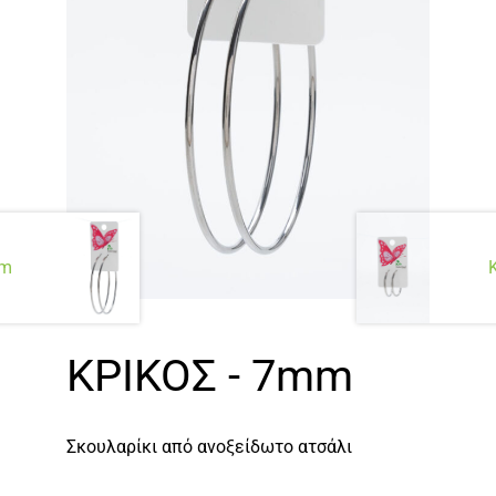
mm
ΚΡΙΚΟΣ - 7mm
Σκουλαρίκι από ανοξείδωτο ατσάλι